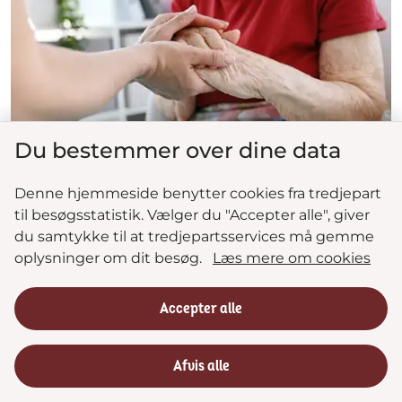
Du bestemmer over dine data
Denne hjemmeside benytter cookies fra tredjepart
SUNDHEDSVÆSEN
til besøgsstatistik. Vælger du "Accepter alle", giver
Ny mulighed for indlæggelse hjemme
du samtykke til at tredjepartsservices må gemme
oplysninger om dit besøg.
Læs mere om cookies
Publiceret 28-02-2024
Fortællinger
Accepter alle
Fra 1. marts vil grupper af sårbare patienter på Mors
og i Thy få mulighed for indlæggelse hjemme. Det
Afvis alle
rummer store fordele for både patienter, pårørende
og sun...