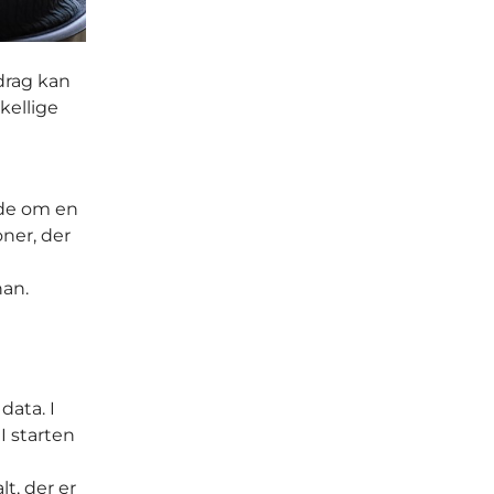
drag kan
kellige
nde om en
ner, der
 han.
ata. I
I starten
t, der er