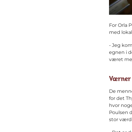
For Orla P
med lokal
- Jeg kom
egnen i de
været meg
Værner 
De mennes
for det Th
hvor noge
Poulsen d
stor værd