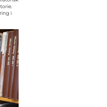
torie.
ing i