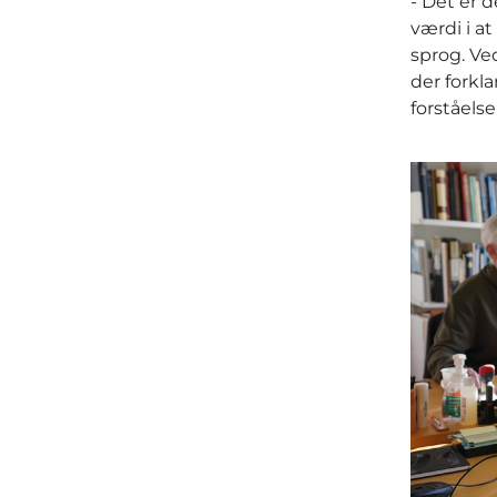
- Det er d
værdi i a
sprog. Ve
der forkl
forståelse