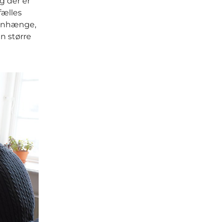
og der er
fælles
menhænge,
en større