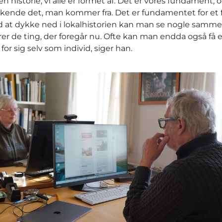
en historie, vi alle er formet af. Det er vores fundament, 
t kende det, man kommer fra. Det er fundamentet for et 
d at dykke ned i lokalhistorien kan man se nogle sam
arer de ting, der foregår nu. Ofte kan man endda også få 
 for sig selv som individ, siger han.