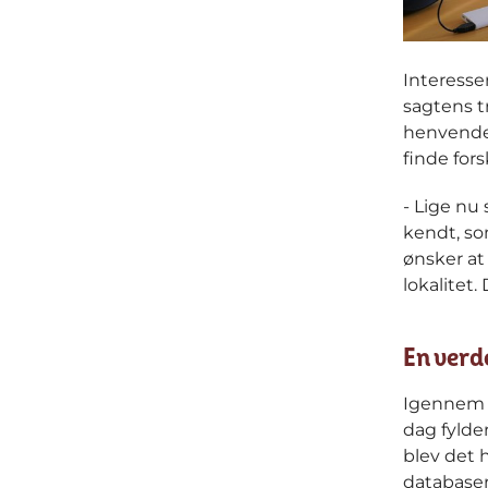
Interesse
sagtens t
henvendel
finde fors
- Lige nu
kendt, so
ønsker at
lokalitet.
En verd
Igennem 
dag fylde
blev det 
databaser