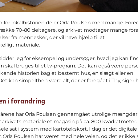
n for lokalhistorien deler Orla Poulsen med mange. Fore
række 70-80 deltagere, og arkivet modtager mange fors
ser fra mennesker, der vil have hjælp til at
kelligt materiale.
 sidder jeg for eksempel og undersøger, hvad jeg kan fi
m skal bruges til et tv-program. Det kan også være perso
 kende historien bag et bestemt hus, en slægt eller en
 Det kan simpelthen være alt, der er foregået i Thy, siger
en i forandring
årene har Orla Poulsen gennemgået utrolige mængder d
r arkivets materiale et magasin på ca. 800 kvadratmeter. 
hele sat i system med kartotekskort. I dag er det digitale
. Orla Poulsen har været med hele vejen, og det er ikke al