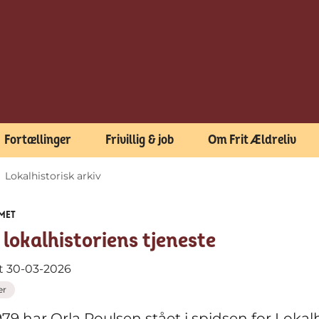
Fortællinger
Frivillig & job
Om Frit Ældreliv
Lokalhistorisk arkiv
MET
i lokalhistoriens tjeneste
t 30-03-2026
er
79 har Orla Poulsen stået i spidsen for Lokalh