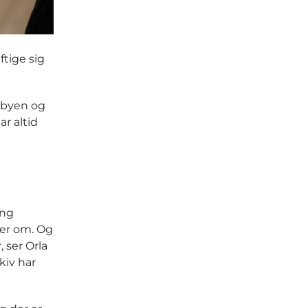
ftige sig
a byen og
ar altid
ing
ner om. Og
 ser Orla
kiv har