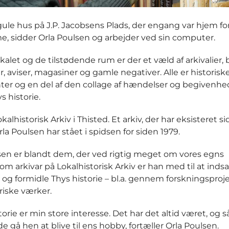
e gule hus på J.P. Jacobsens Plads, der engang var hjem fo
, sidder Orla Poulsen og arbejder ved sin computer.
kalet og de tilstødende rum er der et væld af arkivalier, 
, aviser, magasiner og gamle negativer. Alle er historisk
r og en del af den collage af hændelser og begivenhed
s historie.
okalhistorisk Arkiv i Thisted. Et arkiv, der har eksisteret s
la Poulsen har stået i spidsen for siden 1979.
sen er blandt dem, der ved rigtig meget om vores egns
Som arkivar på Lokalhistorisk Arkiv er han med til at inds
e og formidle Thys historie – bl.a. gennem forskningsproj
oriske værker.
torie er min store interesse. Det har det altid været, og 
e gå hen at blive til ens hobby, fortæller Orla Poulsen.