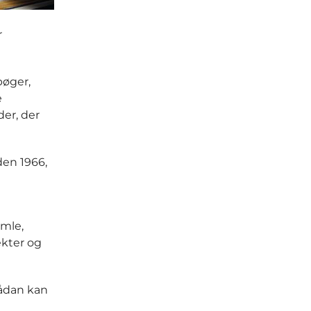
r
bøger,
e
er, der
iden 1966,
amle,
ekter og
sådan kan