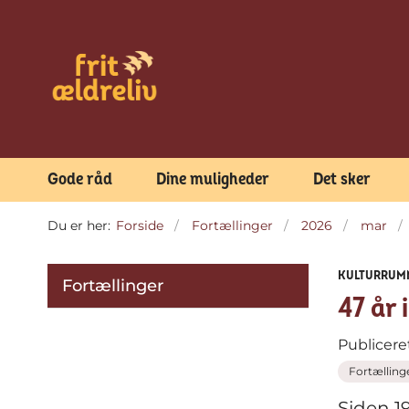
Gode råd
Dine muligheder
Det sker
Du er her:
Forside
Fortællinger
2026
mar
KULTURRUM
Fortællinger
47 år 
Publicere
Fortælling
Siden 19