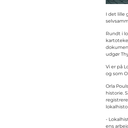
I det lill
selvsamme
Rundt i lo
kartoteker
dokumente
udgør Thy
Vi er på L
og som Or
Orla Poul
historie. 
registrer
lokalhist
- Lokalhis
ens arbejd