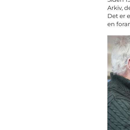
Arkiv, d
Det er 
en fora