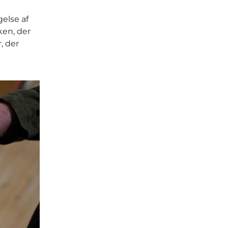
gelse af
ken, der
, der