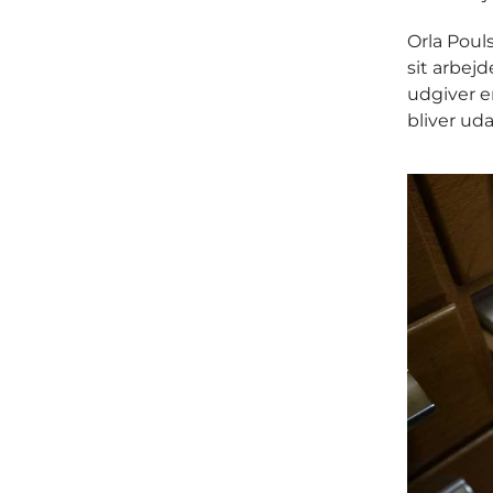
Orla Pouls
sit arbejd
udgiver e
bliver u