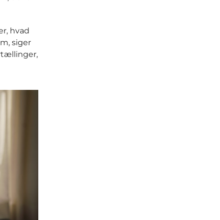
 er, hvad
m, siger
rtællinger,