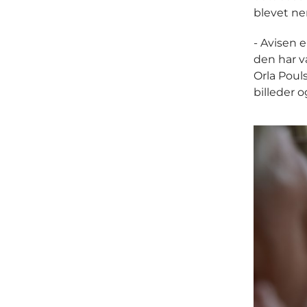
blevet n
- Avisen e
den har v
Orla Pouls
billeder 